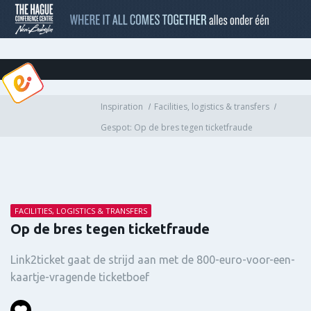
Inspiration
Facilities, logistics & transfers
Gespot: Op de bres tegen ticketfraude
FACILITIES, LOGISTICS & TRANSFERS
Op de bres tegen ticketfraude
Link2ticket gaat de strijd aan met de 800-euro-voor-een-
kaartje-vragende ticketboef