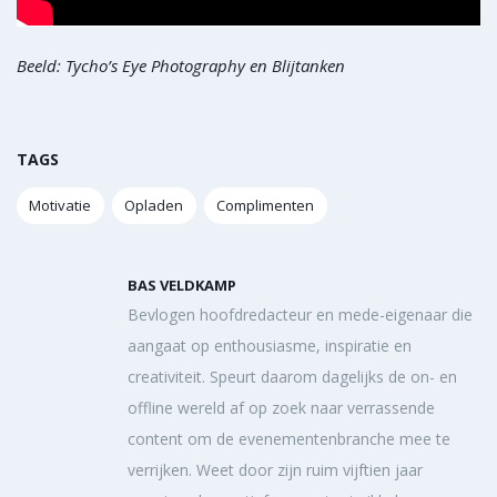
Beeld: Tycho’s Eye Photography en Blijtanken
TAGS
Motivatie
Opladen
Complimenten
BAS VELDKAMP
Bevlogen hoofdredacteur en mede-eigenaar die
aangaat op enthousiasme, inspiratie en
creativiteit. Speurt daarom dagelijks de on- en
offline wereld af op zoek naar verrassende
content om de evenementenbranche mee te
verrijken. Weet door zijn ruim vijftien jaar